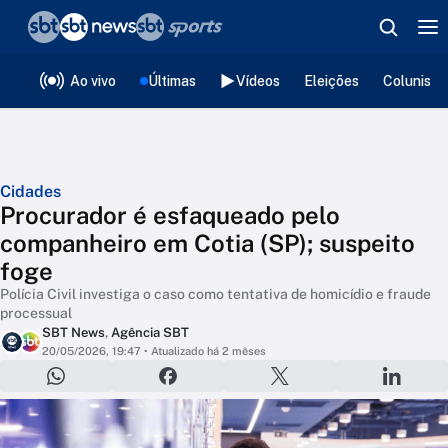
❮
voltar
Editorias
Ao vivo
Últimas
Vídeos
Eleições
Colunista
Cidades
Procurador é esfaqueado pelo
companheiro em Cotia (SP); suspeito
foge
Polícia Civil investiga o caso como tentativa de homicídio e fraude
processual
SBT News
,
Agência SBT
20/05/2026, 19:47
• Atualizado há 2 mêses