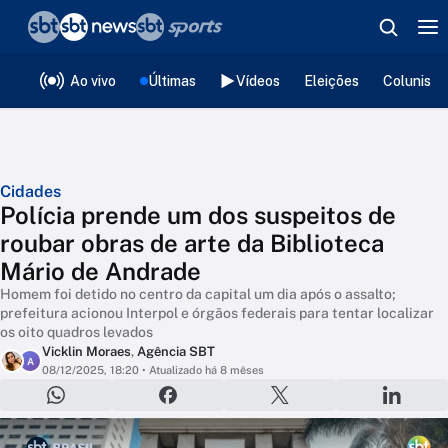
❮
voltar
Editorias
Ao vivo
Últimas
Vídeos
Eleições
Colunista
Cidades
Polícia prende um dos suspeitos de
roubar obras de arte da Biblioteca
Mário de Andrade
Homem foi detido no centro da capital um dia após o assalto;
prefeitura acionou Interpol e órgãos federais para tentar localizar
os oito quadros levados
Vicklin Moraes
,
Agência SBT
A
08/12/2025, 18:20
• Atualizado há 8 mêses