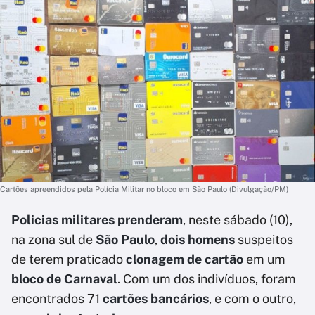
Cartões apreendidos pela Polícia Militar no bloco em São Paulo (Divulgação/PM)
Policias militares prenderam
, neste sábado (10),
na zona sul de
São Paulo
,
dois homens
suspeitos
de terem praticado
clonagem de cartão
em um
bloco de Carnaval
. Com um dos indivíduos, foram
encontrados 71
cartões bancários
, e com o outro,