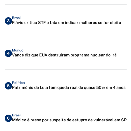
Brasil
3
Flávio critica STF e fala em indicar mulheres se for eleito
Mundo
4
Vance diz que EUA destruíram programa nuclear do Irã
Política
5
Patrimônio de Lula tem queda real de quase 50% em 4 anos
Brasil
6
Médico é preso por suspeita de estupro de vulnerável em SP