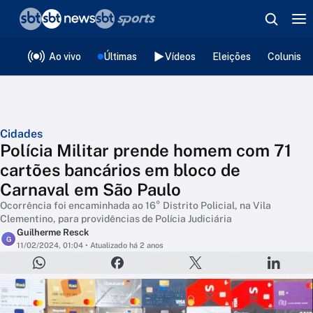
❮
voltar
Editorias
Ao vivo
Últimas
Vídeos
Eleições
Colunista
Cidades
Polícia Militar prende homem com 71
cartões bancários em bloco de
Carnaval em São Paulo
Ocorrência foi encaminhada ao 16° Distrito Policial, na Vila
Clementino, para providências de Polícia Judiciária
Guilherme Resck
G
11/02/2024, 01:04
• Atualizado há 2 anos