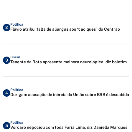
Política
2
Flávio atribui falta de alianças aos “caciques” do Centrão
Brasil
3
Tenente da Rota apresenta melhora neurológica, diz boletim
Política
4
Durigan: acusação de inércia da União sobre BRB é descabida
Política
5
Vorcaro negociou com toda Faria Lima, diz Daniella Marques