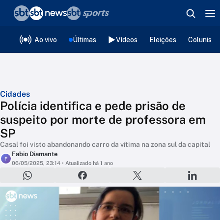
❮
voltar
Editorias
Ao vivo
Últimas
Vídeos
Eleições
Colunista
Cidades
Polícia identifica e pede prisão de
suspeito por morte de professora em
SP
Casal foi visto abandonando carro da vítima na zona sul da capital
Fabio Diamante
F
06/05/2025, 23:14
• Atualizado há 1 ano