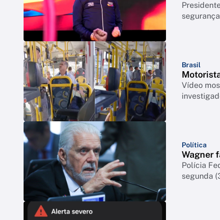
Presidente
segurança
Brasil
Motorista
Vídeo most
investigad
Política
Wagner fa
Polícia Fe
segunda (