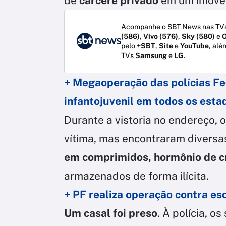
de
cárcere privado
em um imóvel 
Acompanhe o SBT News nas TVs
(586)
,
Vivo (576)
,
Sky (580)
e
O
pelo
+SBT
,
Site
e
YouTube
, alé
TVs
Samsung
e
LG
.
+ Megaoperação das polícias Fe
infantojuvenil em todos os esta
Durante a vistoria no endereço,
vítima, mas encontraram divers
em comprimidos, hormônio de c
armazenados de forma ilícita.
+ PF realiza operação contra e
Um casal foi preso
. À polícia, 