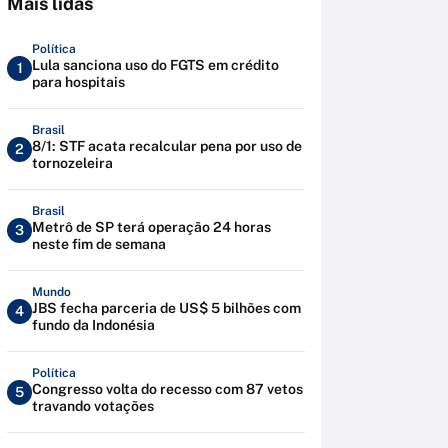
Mais lidas
Política
Lula sanciona uso do FGTS em crédito
1
para hospitais
Brasil
8/1: STF acata recalcular pena por uso de
2
tornozeleira
Brasil
Metrô de SP terá operação 24 horas
3
neste fim de semana
Mundo
JBS fecha parceria de US$ 5 bilhões com
4
fundo da Indonésia
Política
Congresso volta do recesso com 87 vetos
5
travando votações