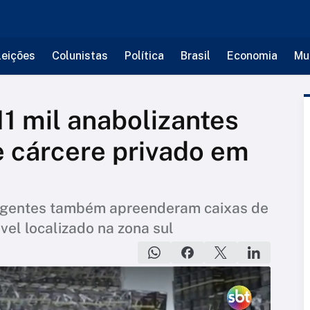
leições
Colunistas
Política
Brasil
Economia
Mu
11 mil anabolizantes
 cárcere privado em
 agentes também apreenderam caixas de
el localizado na zona sul