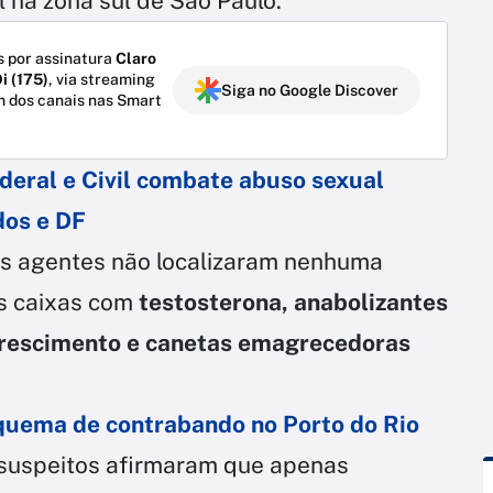
na zona sul de São Paulo.
 por assinatura
Claro
i (175)
, via streaming
Siga no Google Discover
m dos canais nas Smart
deral e Civil combate abuso sexual
dos e DF
 os agentes não localizaram nenhuma
as caixas com
testosterona, anabolizantes
rescimento e canetas emagrecedoras
squema de contrabando no Porto do Rio
os suspeitos afirmaram que apenas