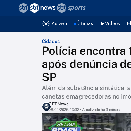
❮
voltar
Editorias
Ao vivo
Últimas
Vídeos
E
Cidades
Polícia encontra 
após denúncia de
SP
Além da substância sintética,
canetas emagrecedoras no imóv
SBT News
28/04/2026, 13:32
• Atualizado há 3 mêses