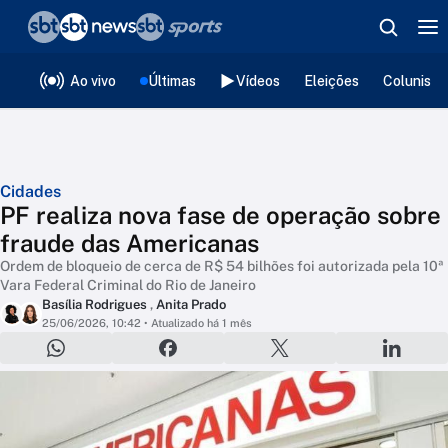
❮
voltar
Editorias
Ao vivo
Últimas
Vídeos
Eleições
Colunista
Cidades
PF realiza nova fase de operação sobre
fraude das Americanas
Ordem de bloqueio de cerca de R$ 54 bilhões foi autorizada pela 10ª
Vara Federal Criminal do Rio de Janeiro
Basília Rodrigues
,
Anita Prado
25/06/2026, 10:42
• Atualizado há 1 mês