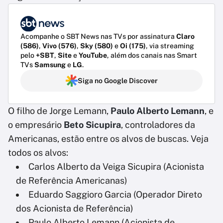
Acompanhe o SBT News nas TVs por assinatura
Claro
(586)
,
Vivo (576)
,
Sky (580)
e
Oi (175)
, via streaming
pelo
+SBT
,
Site
e
YouTube
, além dos canais nas Smart
TVs
Samsung
e
LG
.
Siga no Google Discover
O filho de Jorge Lemann,
Paulo Alberto Lemann
, e
o empresário
Beto Sicupira
, controladores da
Americanas, estão entre os alvos de buscas. Veja
todos os alvos:
Carlos Alberto da Veiga Sicupira (Acionista
de Referência Americanas)
Eduardo Saggioro Garcia (Operador Direto
dos Acionista de Referência)
Paulo Alberto Lemann (Acionista de