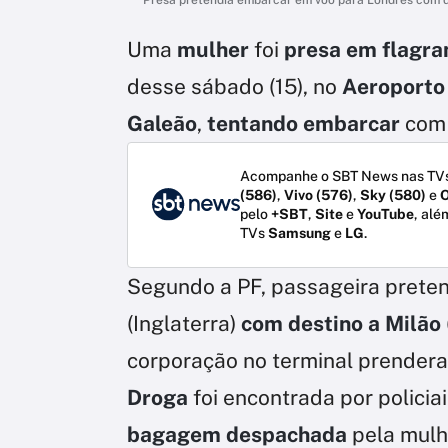
Uma
mulher
foi
presa em flagra
desse sábado (15), no
Aeroporto 
Galeão
,
tentando embarcar
co
Acompanhe o SBT News nas TVs
(586)
,
Vivo (576)
,
Sky (580)
e
O
pelo
+SBT
,
Site
e
YouTube
, alé
TVs
Samsung
e
LG
.
Segundo a PF, passageira preten
(Inglaterra)
com destino a Milão
corporação no terminal prenderam
Droga
foi encontrada por policia
bagagem despachada
pela mulh