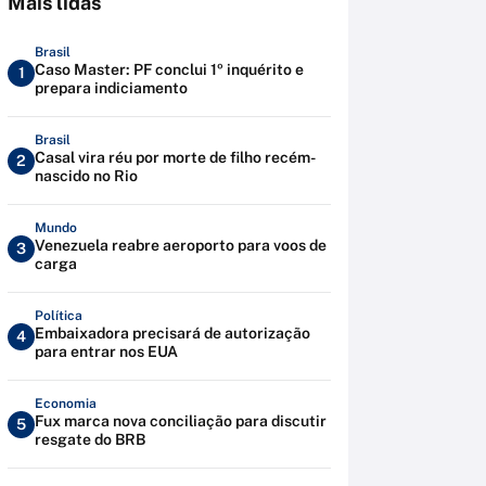
Mais lidas
Brasil
Caso Master: PF conclui 1º inquérito e
1
prepara indiciamento
Brasil
Casal vira réu por morte de filho recém-
2
nascido no Rio
Mundo
Venezuela reabre aeroporto para voos de
3
carga
Política
Embaixadora precisará de autorização
4
para entrar nos EUA
Economia
Fux marca nova conciliação para discutir
5
resgate do BRB