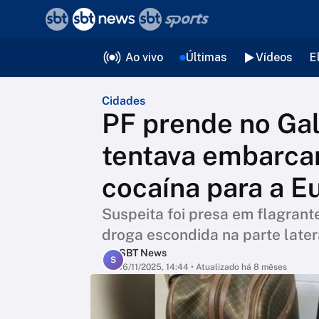
❮
voltar
Editorias
Ao vivo
Últimas
Vídeos
E
Cidades
PF prende no Ga
tentava embarca
cocaína para a E
Suspeita foi presa em flagran
droga escondida na parte lat
SBT News
S
16/11/2025, 14:44
• Atualizado há 8 mêses