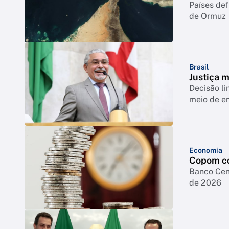
Países def
de Ormuz
Brasil
Justiça 
Decisão li
meio de e
Economia
Copom co
Banco Cent
de 2026