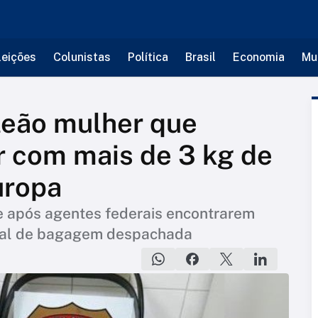
leições
Colunistas
Política
Brasil
Economia
Mu
leão mulher que
r com mais de 3 kg de
uropa
te após agentes federais encontrarem
eral de bagagem despachada