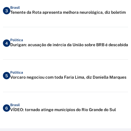
Brasil
3
Tenente da Rota apresenta melhora neurológica, diz boletim
Política
4
Durigan: acusação de inércia da União sobre BRB é descabida
Política
5
Vorcaro negociou com toda Faria Lima, diz Daniella Marques
Brasil
6
VÍDEO: tornado atinge municípios do Rio Grande do Sul