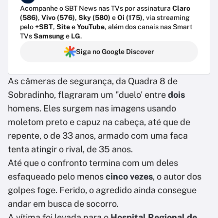
Acompanhe o SBT News nas TVs por assinatura
Claro
(586)
,
Vivo (576)
,
Sky (580)
e
Oi (175)
, via streaming
pelo
+SBT
,
Site
e
YouTube
, além dos canais nas Smart
TVs
Samsung
e
LG
.
Siga no Google Discover
As câmeras de segurança, da Quadra 8 de
Sobradinho, flagraram um "duelo' entre
dois
homens. Eles surgem nas imagens usando
moletom preto e capuz na cabeça, até que de
repente, o de 33 anos, armado com uma faca
tenta atingir o rival, de 35 anos.
Até que o confronto termina com um deles
esfaqueado pelo menos
cinco vezes
, o autor dos
golpes foge. Ferido, o agredido ainda consegue
andar em busca de socorro.
A vítima foi levada para o
Hospital Regional de