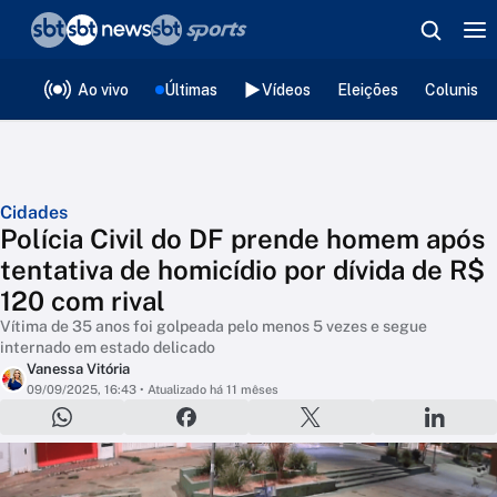
❮
voltar
Editorias
Ao vivo
Últimas
Vídeos
Eleições
Colunista
Cidades
Polícia Civil do DF prende homem após
tentativa de homicídio por dívida de R$
120 com rival
Vítima de 35 anos foi golpeada pelo menos 5 vezes e segue
internado em estado delicado
Vanessa Vitória
09/09/2025, 16:43
• Atualizado há 11 mêses