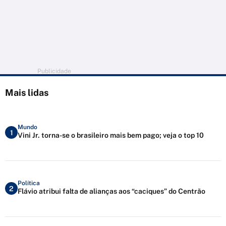
Publicidade
Mais lidas
Mundo
1
Vini Jr. torna-se o brasileiro mais bem pago; veja o top 10
Política
2
Flávio atribui falta de alianças aos “caciques” do Centrão