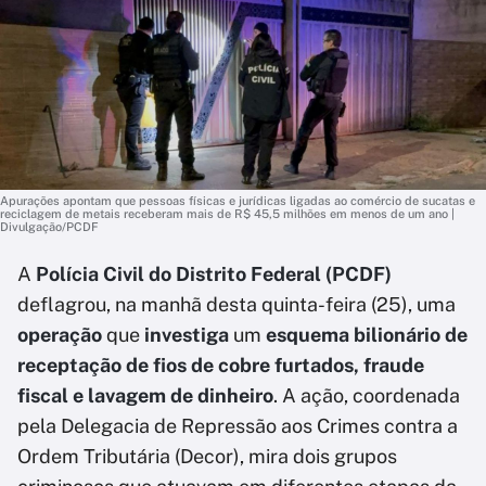
Apurações apontam que pessoas físicas e jurídicas ligadas ao comércio de sucatas e
reciclagem de metais receberam mais de R$ 45,5 milhões em menos de um ano |
Divulgação/PCDF
A
Polícia Civil do Distrito Federal (PCDF)
deflagrou, na manhã desta quinta-feira (25), uma
operação
que
investiga
um
esquema bilionário de
receptação de fios de cobre furtados, fraude
fiscal e lavagem de dinheiro
. A ação, coordenada
pela Delegacia de Repressão aos Crimes contra a
Ordem Tributária (Decor), mira dois grupos