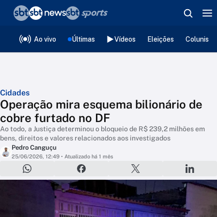
❮
voltar
Editorias
Ao vivo
Últimas
Vídeos
Eleições
Colunista
Cidades
Operação mira esquema bilionário de
cobre furtado no DF
Ao todo, a Justiça determinou o bloqueio de R$ 239,2 milhões em
bens, direitos e valores relacionados aos investigados
Pedro Canguçu
25/06/2026, 12:49
• Atualizado há 1 mês