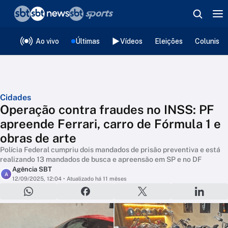
❮
voltar
Editorias
Ao vivo
Últimas
Vídeos
Eleições
Colunista
Cidades
Operação contra fraudes no INSS: PF
apreende Ferrari, carro de Fórmula 1 e
obras de arte
Polícia Federal cumpriu dois mandados de prisão preventiva e está
realizando 13 mandados de busca e apreensão em SP e no DF
Agência SBT
A
12/09/2025, 12:04
• Atualizado há 11 mêses