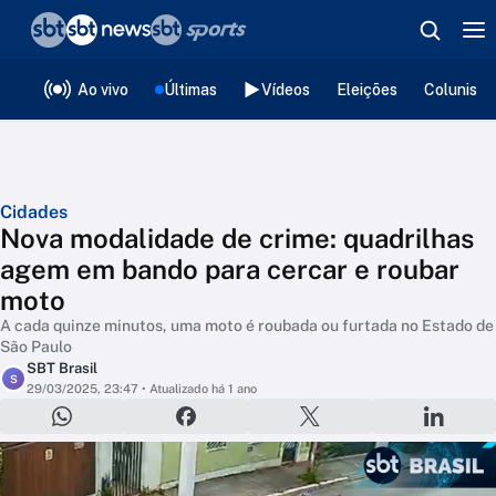
❮
voltar
Editorias
Ao vivo
Últimas
Vídeos
Eleições
Colunista
Cidades
Nova modalidade de crime: quadrilhas
agem em bando para cercar e roubar
moto
A cada quinze minutos, uma moto é roubada ou furtada no Estado de
São Paulo
SBT Brasil
S
29/03/2025, 23:47
• Atualizado há 1 ano