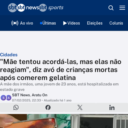
❮
voltar
Editorias
Ao vivo
Últimas
Vídeos
Eleições
Colunista
Cidades
"Mãe tentou acordá-las, mas elas não
reagiam", diz avó de crianças mortas
após comerem gelatina
A mãe dos irmãos, uma jovem de 23 anos, está hospitalizada em
estado grave
SBT News
,
Aratu On
S
A
07/02/2025, 22:33
• Atualizado há 1 ano