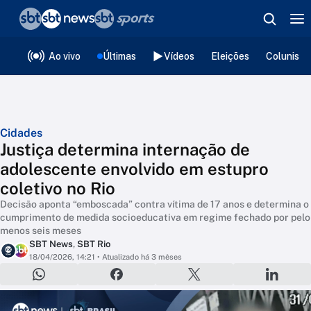
❮
voltar
Editorias
Ao vivo
Últimas
Vídeos
Eleições
Colunista
Cidades
Justiça determina internação de
adolescente envolvido em estupro
coletivo no Rio
Decisão aponta “emboscada” contra vítima de 17 anos e determina o
cumprimento de medida socioeducativa em regime fechado por pelo
menos seis meses
SBT News
,
SBT Rio
18/04/2026, 14:21
• Atualizado há 3 mêses