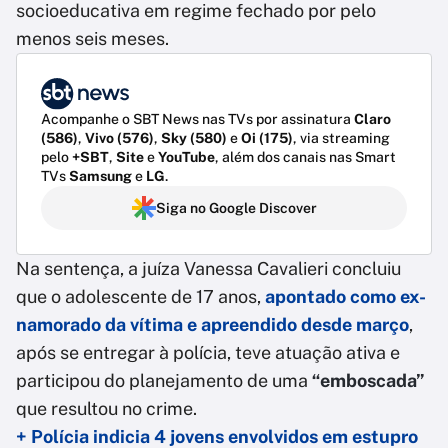
socioeducativa em regime fechado por pelo
menos seis meses.
Acompanhe o SBT News nas TVs por assinatura
Claro
(586)
,
Vivo (576)
,
Sky (580)
e
Oi (175)
, via streaming
pelo
+SBT
,
Site
e
YouTube
, além dos canais nas Smart
TVs
Samsung
e
LG
.
Siga no Google Discover
Na sentença, a juíza Vanessa Cavalieri concluiu
que o adolescente de 17 anos,
apontado como ex-
namorado da vítima e apreendido desde março
,
após se entregar à polícia, teve atuação ativa e
participou do planejamento de uma
“emboscada”
que resultou no crime.
+ Polícia indicia 4 jovens envolvidos em estupro