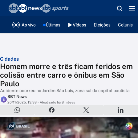
❮
voltar
Editorias
Ao vivo
Últimas
Vídeos
Eleições
Colunista
Cidades
Homem morre e três ficam feridos em
colisão entre carro e ônibus em São
Paulo
Acidente ocorreu no Jardim São Luís, zona sul da capital paulista
SBT News
S
20/11/2025, 13:38
• Atualizado há 8 mêses