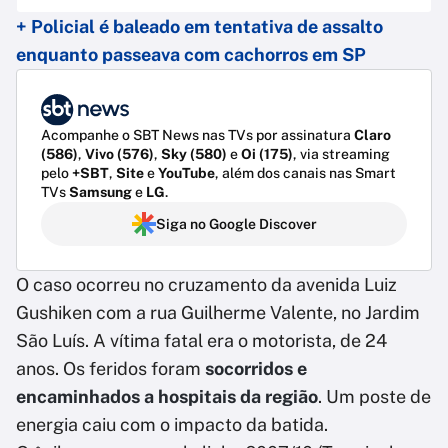
+ Policial é baleado em tentativa de assalto
enquanto passeava com cachorros em SP
Acompanhe o SBT News nas TVs por assinatura
Claro
(586)
,
Vivo (576)
,
Sky (580)
e
Oi (175)
, via streaming
pelo
+SBT
,
Site
e
YouTube
, além dos canais nas Smart
TVs
Samsung
e
LG
.
Siga no Google Discover
O caso ocorreu no cruzamento da avenida Luiz
Gushiken com a rua Guilherme Valente, no Jardim
São Luís. A vítima fatal era o motorista, de 24
anos. Os feridos foram
socorridos e
encaminhados a hospitais da região
. Um poste de
energia caiu com o impacto da batida.