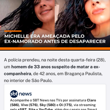
A polícia prendeu, na noite desta quarta-feira (28),
um
homem de 33 anos
suspeito de matar a ex-
companheira
, de 42 anos, em Bragança Paulista,
no interior de São Paulo.
Acompanhe o SBT News nas TVs por assinatura
Claro
(586)
,
Vivo (576)
,
Sky (580)
e
Oi (175)
, via streaming
pelo
+SBT
,
Site
e
YouTube
, além dos canais nas Smart