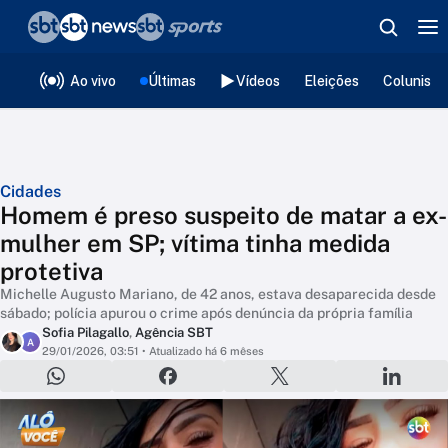
❮
voltar
Editorias
Ao vivo
Últimas
Vídeos
Eleições
Colunista
Cidades
Homem é preso suspeito de matar a ex-
mulher em SP; vítima tinha medida
protetiva
Michelle Augusto Mariano, de 42 anos, estava desaparecida desde
sábado; polícia apurou o crime após denúncia da própria família
Sofia Pilagallo
,
Agência SBT
A
29/01/2026, 03:51
• Atualizado há 6 mêses