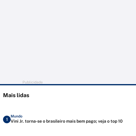
Publicidade
Mais lidas
Mundo
1
Vini Jr. torna-se o brasileiro mais bem pago; veja o top 10