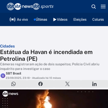
❮
voltar
Editorias
Ao vivo
Últimas
Vídeos
Eleições
Colunista
Cidades
Estátua da Havan é incendiada em
Petrolina (PE)
Câmeras registraram ação de dois suspeitos; Polícia Civil abriu
inquérito para investigar o caso
SBT Brasil
S
23/09/2025, 23:18
• Atualizado há 10 mêses