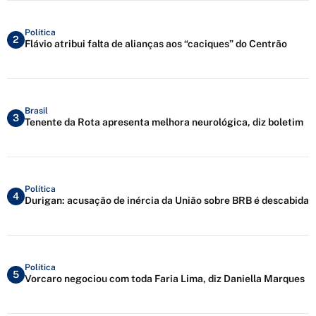
Política
2
Flávio atribui falta de alianças aos “caciques” do Centrão
Brasil
3
Tenente da Rota apresenta melhora neurológica, diz boletim
Política
4
Durigan: acusação de inércia da União sobre BRB é descabida
Política
5
Vorcaro negociou com toda Faria Lima, diz Daniella Marques