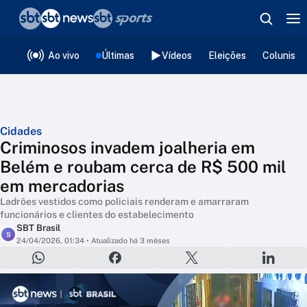
❮
voltar
Editorias
Ao vivo
Últimas
Vídeos
Eleições
Colunista
Cidades
Criminosos invadem joalheria em
Belém e roubam cerca de R$ 500 mil
em mercadorias
Ladrões vestidos como policiais renderam e amarraram
funcionários e clientes do estabelecimento
SBT Brasil
S
24/04/2026, 01:34
• Atualizado há 3 mêses