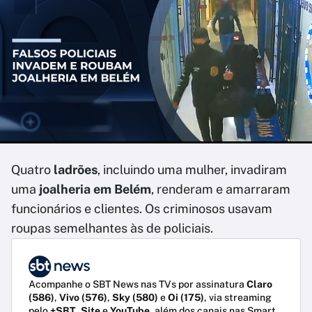
Quatro
ladrões
, incluindo uma mulher, invadiram
uma
joalheria em Belém
, renderam e amarraram
funcionários e clientes. Os criminosos usavam
roupas semelhantes às de policiais.
Acompanhe o SBT News nas TVs por assinatura
Claro
(586)
,
Vivo (576)
,
Sky (580)
e
Oi (175)
, via streaming
pelo
+SBT
,
Site
e
YouTube
, além dos canais nas Smart