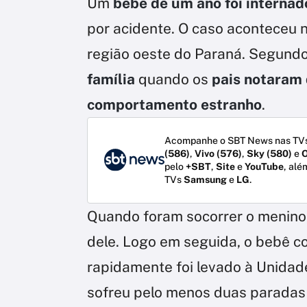
Um
bebê de um ano foi internad
por acidente. O caso aconteceu 
região oeste do Paraná. Segundo a
família
quando os
pais notaram 
comportamento estranho
.
Acompanhe o SBT News nas TVs
(586)
,
Vivo (576)
,
Sky (580)
e
O
pelo
+SBT
,
Site
e
YouTube
, alé
TVs
Samsung
e
LG
.
Quando foram socorrer o menino
dele. Logo em seguida, o bebê c
rapidamente foi levado à Unidad
sofreu pelo menos duas paradas c