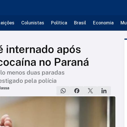
leições
Colunistas
Política
Brasil
Economia
Mu
é internado após
cocaína no Paraná
elo menos duas paradas
estigado pela polícia
Massa