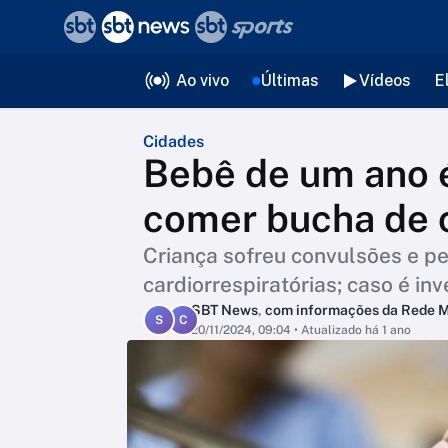
❮
voltar
Editorias
Ao vivo
Últimas
Vídeos
E
Cidades
Bebê de um ano 
comer bucha de 
Criança sofreu convulsões e p
cardiorrespiratórias; caso é inv
SBT News
,
com informações da Rede 
S
C
20/11/2024, 09:04
• Atualizado há 1 ano