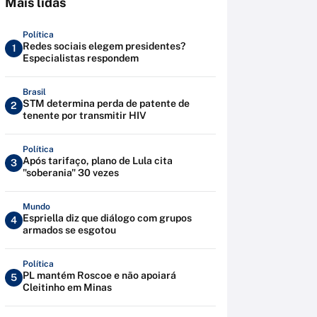
Mais lidas
Política
Redes sociais elegem presidentes?
1
Especialistas respondem
Brasil
STM determina perda de patente de
2
tenente por transmitir HIV
Política
Após tarifaço, plano de Lula cita
3
"soberania" 30 vezes
Mundo
Espriella diz que diálogo com grupos
4
armados se esgotou
Política
PL mantém Roscoe e não apoiará
5
Cleitinho em Minas