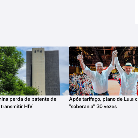
ina perda de patente de
Após tarifaço, plano de Lula c
 transmitir HIV
"soberania" 30 vezes