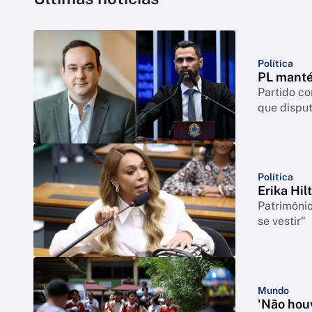
Política
PL manté
Partido c
que disput
Política
Erika Hil
Patrimônio
se vestir”
Mundo
'Não houv