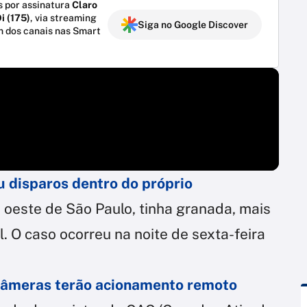
 por assinatura
Claro
i (175)
, via streaming
Siga no Google Discover
m dos canais nas Smart
u disparos dentro do próprio
a oeste de São Paulo, tinha granada, mais
. O caso ocorreu na noite de sexta-feira
 câmeras terão acionamento remoto