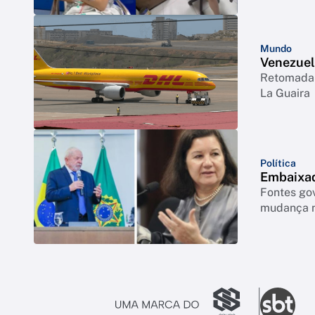
Mundo
Venezuel
Retomada 
La Guaira
Política
Embaixad
Fontes go
mudança n