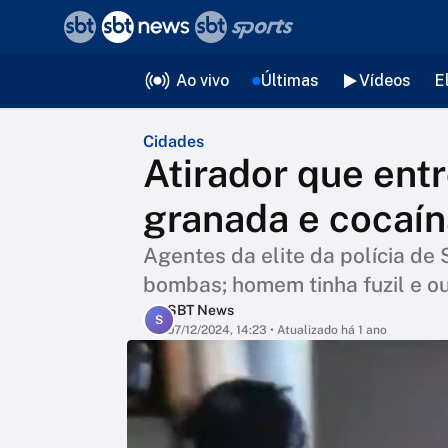
❮
voltar
Editorias
Ao vivo
Últimas
Vídeos
E
Cidades
Atirador que ent
granada e cocaí
Agentes da elite da polícia de
bombas; homem tinha fuzil e o
SBT News
S
07/12/2024, 14:23
• Atualizado há 1 ano