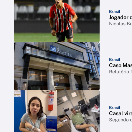
Brasil
Jogador d
Nicolas Bo
Brasil
Caso Mast
Relatório 
Brasil
Casal vir
Segundo o 