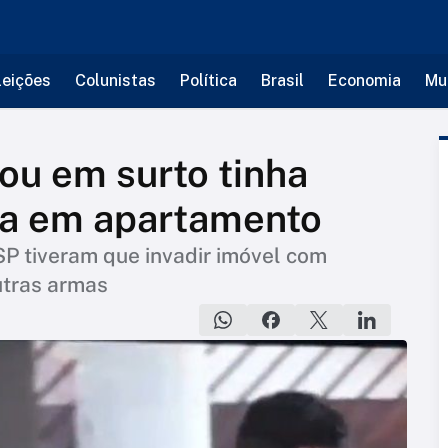
leições
Colunistas
Política
Brasil
Economia
Mu
rou em surto tinha
na em apartamento
 SP tiveram que invadir imóvel com
utras armas