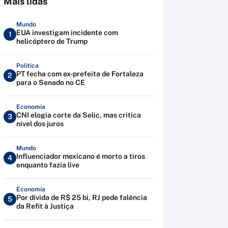
Mais lidas
Mundo
EUA investigam incidente com
1
helicóptero de Trump
Política
PT fecha com ex-prefeita de Fortaleza
2
para o Senado no CE
Economia
CNI elogia corte da Selic, mas critica
3
nível dos juros
Mundo
Influenciador mexicano é morto a tiros
4
enquanto fazia live
Economia
Por dívida de R$ 25 bi, RJ pede falência
5
da Refit à Justiça