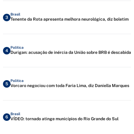
Brasil
3
Tenente da Rota apresenta melhora neurológica, diz boletim
Política
4
Durigan: acusação de inércia da União sobre BRB é descabida
Política
5
Vorcaro negociou com toda Faria Lima, diz Daniella Marques
Brasil
6
VÍDEO: tornado atinge municípios do Rio Grande do Sul