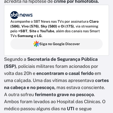
acredita na hipótese de
crime por homofobia.
Acompanhe o SBT News nas TVs por assinatura
Claro
(586)
,
Vivo (576)
,
Sky (580)
e
Oi (175)
, via streaming
pelo
+SBT
,
Site
e
YouTube
, além dos canais nas Smart
TVs
Samsung
e
LG
.
Siga no Google Discover
Segundo a
Secretaria de Segurança Pública
(SSP)
, policiais militares foram acionados por
volta das 20h e
encontraram o casal ferido
em
uma calçada. Uma das vítimas apresentava
cortes
na cabeça e no pescoço,
mas estava consciente.
A outra sofreu
ferimento grave no pescoço
.
Ambos foram levados ao Hospital das Clínicas. O
médico passou alguns dias na
UTI
e segue