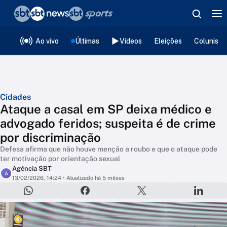
❮
voltar
Editorias
Ao vivo
Últimas
Vídeos
Eleições
Colunista
Cidades
Ataque a casal em SP deixa médico e
advogado feridos; suspeita é de crime
por discriminação
Defesa afirma que não houve menção a roubo e que o ataque pode
ter motivação por orientação sexual
Agência SBT
A
13/02/2026, 14:24
• Atualizado há 5 mêses