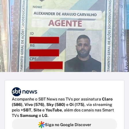
Acompanhe o SBT News nas TVs por assinatura
Claro
(586)
,
Vivo (576)
,
Sky (580)
e
Oi (175)
, via streaming
pelo
+SBT
,
Site
e
YouTube
, além dos canais nas Smart
TVs
Samsung
e
LG
.
Siga no Google Discover