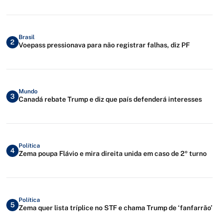
Brasil
2
Voepass pressionava para não registrar falhas, diz PF
Mundo
3
Canadá rebate Trump e diz que país defenderá interesses
Política
4
Zema poupa Flávio e mira direita unida em caso de 2º turno
Política
5
Zema quer lista tríplice no STF e chama Trump de ‘fanfarrão’