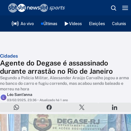
❮
voltar
Editorias
Ao vivo
Últimas
Vídeos
Eleições
Colunista
Cidades
Agente do Degase é assassinado
durante arrastão no Rio de Janeiro
Segundo a Polícia Militar, Alexsander Araújo Carvalho jogou a arma
no banco do carro e fugiu correndo, mas acabou sendo baleado e
morreu na hora
Léo Sant'anna
L
03/02/2025, 23:36
• Atualizado há 1 ano