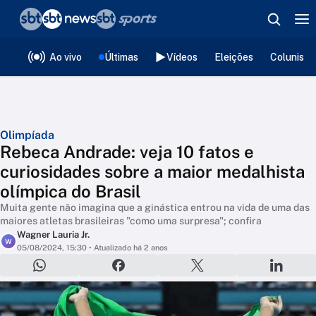
❮
voltar
Editorias
Ao vivo
Últimas
Vídeos
Eleições
Colunista
Olimpíada
Rebeca Andrade: veja 10 fatos e
curiosidades sobre a maior medalhista
olímpica do Brasil
Muita gente não imagina que a ginástica entrou na vida de uma das
maiores atletas brasileiras "como uma surpresa"; confira
Wagner Lauria Jr.
W
05/08/2024, 15:30
• Atualizado há 2 anos