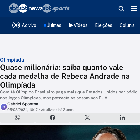
❮
voltar
Editorias
Ao vivo
Últimas
Vídeos
Eleições
Colunista
Olimpíada
Quase milionária: saiba quanto vale
cada medalha de Rebeca Andrade na
Olimpíada
Comitê Olímpico Brasileiro paga mais que Estados Unidos por pódio
nos Jogos Olímpicos, mas patrocínios pesam nos EUA
Gabriel Sponton
G
05/08/2024, 18:17
• Atualizado há 2 anos