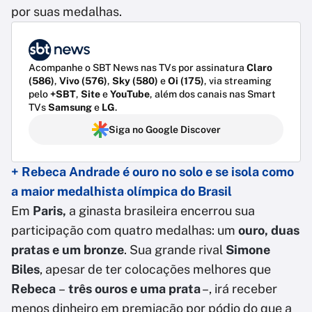
por suas medalhas.
Acompanhe o SBT News nas TVs por assinatura
Claro
(586)
,
Vivo (576)
,
Sky (580)
e
Oi (175)
, via streaming
pelo
+SBT
,
Site
e
YouTube
, além dos canais nas Smart
TVs
Samsung
e
LG
.
Siga no Google Discover
+ Rebeca Andrade é ouro no solo e se isola como
a maior medalhista olímpica do Brasil
Em
Paris,
a ginasta brasileira encerrou sua
participação com quatro medalhas: um
ouro, duas
pratas e um bronze
. Sua grande rival
Simone
Biles
, apesar de ter colocações melhores que
Rebeca
–
três ouros e uma prata
–, irá receber
menos dinheiro em premiação por pódio do que a