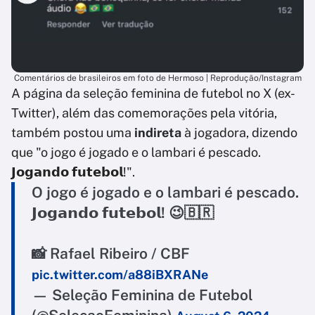
Comentários de brasileiros em foto de Hermoso | Reprodução/Instagram
A página da seleção feminina de futebol no X (ex-
Twitter), além das comemorações pela vitória,
também postou uma
indireta
à jogadora, dizendo
que "o jogo é jogado e o lambari é pescado.
𝗝𝗼𝗴𝗮𝗻𝗱𝗼 𝗳𝘂𝘁𝗲𝗯𝗼𝗹!".
O jogo é jogado e o lambari é pescado.
𝗝𝗼𝗴𝗮𝗻𝗱𝗼 𝗳𝘂𝘁𝗲𝗯𝗼𝗹! 😉🇧🇷
📸 Rafael Ribeiro / CBF
pic.twitter.com/a88iBXRANe
— Seleção Feminina de Futebol