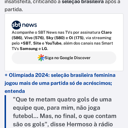
insatisfeita, criticando a
seleção brasileira
após a
partida.
Acompanhe o SBT News nas TVs por assinatura
Claro
(586)
,
Vivo (576)
,
Sky (580)
e
Oi (175)
, via streaming
pelo
+SBT
,
Site
e
YouTube
, além dos canais nas Smart
TVs
Samsung
e
LG
.
Siga no Google Discover
+ Olimpíada 2024: seleção brasileira feminina
jogou mais de uma partida só de acréscimos;
entenda
"Que te metam quatro gols de uma
equipe que, para mim, não joga
futebol... Mas, no final, o que contam
são os gols", disse Hermoso à rádio