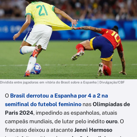
Dividida entre jogadoras em vitória do Brasil sobre a Espanha | Divulgação/CBF
O
Brasil
derrotou a
Espanha
por 4 a 2 na
semifinal
do futebol feminino
nas
Olimpíadas de
Paris 2024
, impedindo as espanholas, atuais
campeãs mundiais, de lutar pelo inédito
ouro
. O
fracasso deixou a atacante
Jenni Hermoso