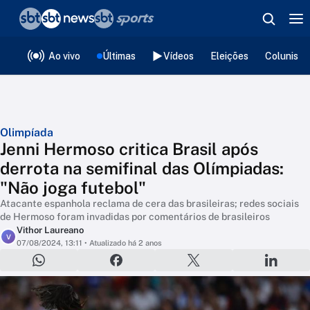
❮
voltar
Editorias
Ao vivo
Últimas
Vídeos
Eleições
Colunista
Olimpíada
Jenni Hermoso critica Brasil após
derrota na semifinal das Olímpiadas:
"Não joga futebol"
Atacante espanhola reclama de cera das brasileiras; redes sociais
de Hermoso foram invadidas por comentários de brasileiros
Vithor Laureano
V
07/08/2024, 13:11
• Atualizado há 2 anos