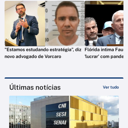
"Estamos estudando estratégia”, diz
Flórida intima Fauci
novo advogado de Vorcaro
'lucrar' com pandem
Últimas notícias
Ver tudo