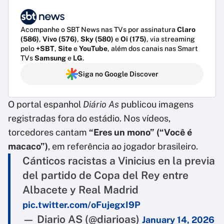
Acompanhe o SBT News nas TVs por assinatura
Claro
(586)
,
Vivo (576)
,
Sky (580)
e
Oi (175)
, via streaming
pelo
+SBT
,
Site
e
YouTube
, além dos canais nas Smart
TVs
Samsung
e
LG
.
Siga no Google Discover
O portal espanhol
Diário As
publicou imagens
registradas fora do estádio. Nos vídeos,
torcedores cantam
“Eres un mono” (“Você é
macaco”)
, em referência ao jogador brasileiro.
Cánticos racistas a Vinicius en la previa
del partido de Copa del Rey entre
Albacete y Real Madrid
pic.twitter.com/oFujegxI9P
— Diario AS (@diarioas)
January 14, 2026