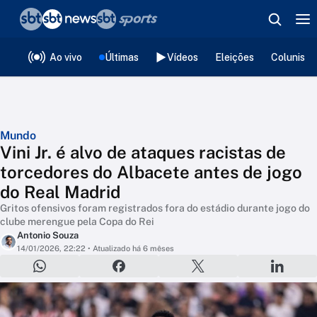
❮
voltar
Editorias
Ao vivo
Últimas
Vídeos
Eleições
Colunista
Mundo
Vini Jr. é alvo de ataques racistas de
torcedores do Albacete antes de jogo
do Real Madrid
Gritos ofensivos foram registrados fora do estádio durante jogo do
clube merengue pela Copa do Rei
Antonio Souza
14/01/2026, 22:22
• Atualizado há 6 mêses