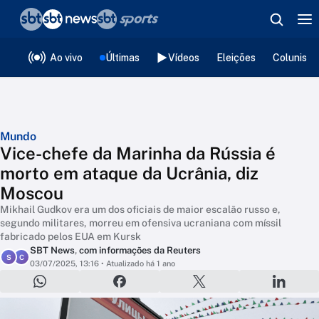
❮
voltar
Editorias
Ao vivo
Últimas
Vídeos
Eleições
Colunista
Mundo
Vice-chefe da Marinha da Rússia é
morto em ataque da Ucrânia, diz
Moscou
Mikhail Gudkov era um dos oficiais de maior escalão russo e,
segundo militares, morreu em ofensiva ucraniana com míssil
fabricado pelos EUA em Kursk
SBT News
,
com informações da Reuters
S
C
03/07/2025, 13:16
• Atualizado há 1 ano