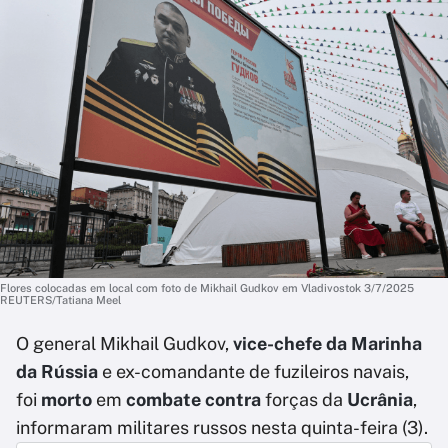
Flores colocadas em local com foto de Mikhail Gudkov em Vladivostok 3/7/2025
REUTERS/Tatiana Meel
O general Mikhail Gudkov,
vice-chefe da Marinha
da Rússia
e ex-comandante de fuzileiros navais,
foi
morto
em
combate contra
forças da
Ucrânia
,
informaram militares russos nesta quinta-feira (3).