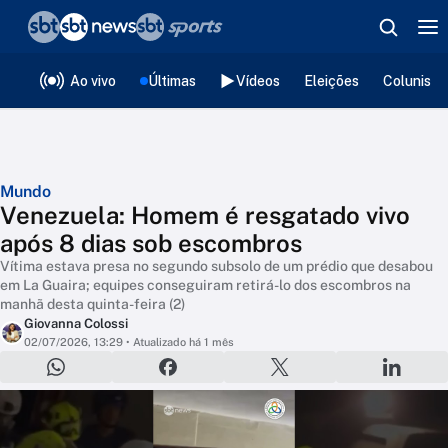
❮
voltar
Editorias
Ao vivo
Últimas
Vídeos
Eleições
Colunista
Mundo
Venezuela: Homem é resgatado vivo
após 8 dias sob escombros
Vítima estava presa no segundo subsolo de um prédio que desabou
em La Guaira; equipes conseguiram retirá-lo dos escombros na
manhã desta quinta-feira (2)
Giovanna Colossi
02/07/2026, 13:29
• Atualizado há 1 mês