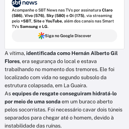
Acompanhe o SBT News nas TVs por assinatura
Claro
(586)
,
Vivo (576)
,
Sky (580)
e
Oi (175)
, via streaming
pelo
+SBT
,
Site
e
YouTube
, além dos canais nas Smart
TVs
Samsung
e
LG
.
Siga no Google Discover
A vítima,
identificada como Hernán Alberto Gil
Flores
, era segurança do local e estava
trabalhando no momento dos tremores. Ele foi
localizado com vida no segundo subsolo da
estrutura colapsada, em La Guaira.
As
equipes de resgate conseguiram hidratá-lo
por meio de uma sonda
em um buraco aberto
pelos socorristas. Foi necessário cavar dois túneis
separados para chegar até o homem, devido à
instabilidade das ruínas.