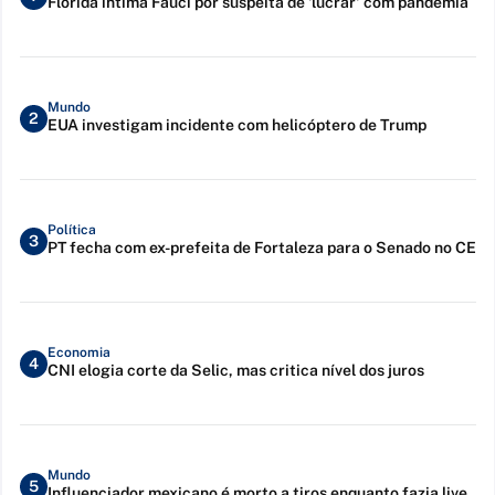
Flórida intima Fauci por suspeita de 'lucrar' com pandemia
Mundo
2
EUA investigam incidente com helicóptero de Trump
Política
3
PT fecha com ex-prefeita de Fortaleza para o Senado no CE
Economia
4
CNI elogia corte da Selic, mas critica nível dos juros
Mundo
5
Influenciador mexicano é morto a tiros enquanto fazia live