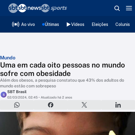
❮
voltar
Editorias
Ao vivo
Últimas
Vídeos
Eleições
Colunista
Mundo
Uma em cada oito pessoas no mundo
sofre com obesidade
Além dos obesos, a pesquisa constatou que 43% dos adultos do
mundo estão com sobrepeso
SBT Brasil
S
02/03/2024, 02:45
• Atualizado há 2 anos