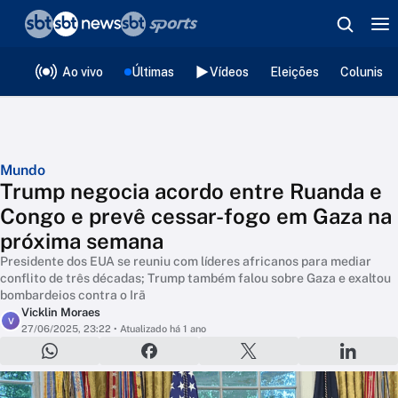
❮
voltar
Editorias
Ao vivo
Últimas
Vídeos
Eleições
Colunista
Mundo
Trump negocia acordo entre Ruanda e
Congo e prevê cessar-fogo em Gaza na
próxima semana
Presidente dos EUA se reuniu com líderes africanos para mediar
conflito de três décadas; Trump também falou sobre Gaza e exaltou
bombardeios contra o Irã
Vicklin Moraes
V
27/06/2025, 23:22
• Atualizado há 1 ano