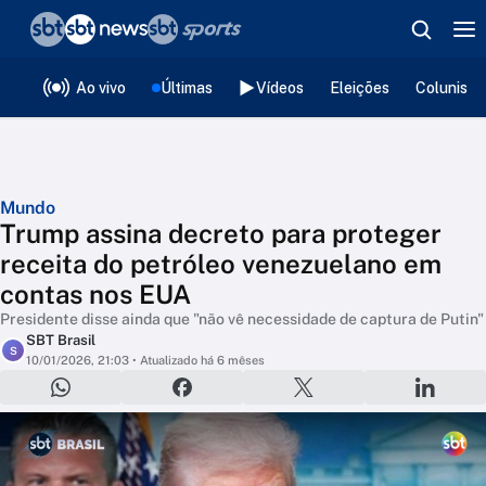
❮
voltar
Editorias
Ao vivo
Últimas
Vídeos
Eleições
Colunista
Mundo
Trump assina decreto para proteger
receita do petróleo venezuelano em
contas nos EUA
Presidente disse ainda que "não vê necessidade de captura de Putin"
SBT Brasil
S
10/01/2026, 21:03
• Atualizado há 6 mêses