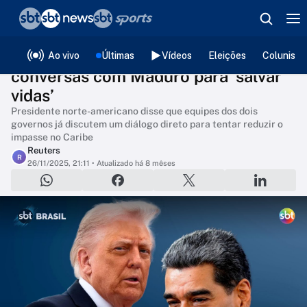
❮
voltar
Mundo
Editorias
Trump diz estar disposto a manter
Ao vivo
Últimas
Vídeos
Eleições
Colunista
conversas com Maduro para ‘salvar
vidas’
Presidente norte-americano disse que equipes dos dois
governos já discutem um diálogo direto para tentar reduzir o
impasse no Caribe
Reuters
R
26/11/2025, 21:11
• Atualizado há 8 mêses