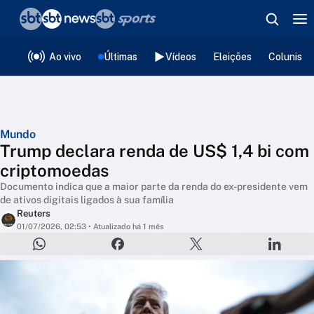
❮
voltar
Editorias
Ao vivo
Últimas
Vídeos
Eleições
Colunista
Mundo
Trump declara renda de US$ 1,4 bi com
criptomoedas
Documento indica que a maior parte da renda do ex-presidente vem
de ativos digitais ligados à sua família
Reuters
01/07/2026, 02:53
• Atualizado há 1 mês