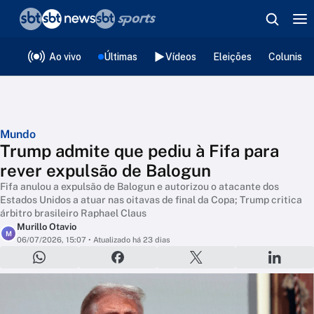
❮
voltar
Editorias
Ao vivo
Últimas
Vídeos
Eleições
Colunista
Mundo
Trump admite que pediu à Fifa para
rever expulsão de Balogun
Fifa anulou a expulsão de Balogun e autorizou o atacante dos
Estados Unidos a atuar nas oitavas de final da Copa; Trump critica
árbitro brasileiro Raphael Claus
Murillo Otavio
M
06/07/2026, 15:07
• Atualizado há 23 dias