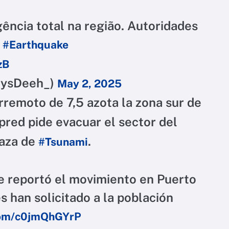
ência total na região. Autoridades
#Earthquake
zB
nysDeeh_)
May 2, 2025
rremoto de 7,5 azota la zona sur de
red pide evacuar el sector del
naza de
.
#Tsunami
le reportó el movimiento en Puerto
s han solicitado a la población
.com/c0jmQhGYrP