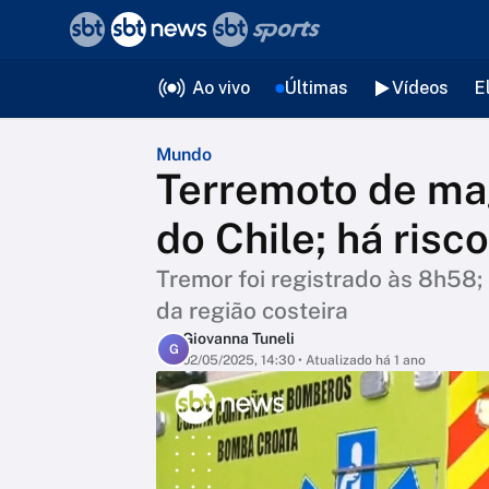
❮
voltar
Editorias
Ao vivo
Últimas
Vídeos
E
Mundo
Terremoto de mag
do Chile; há risc
Tremor foi registrado às 8h58
da região costeira
Giovanna Tuneli
G
02/05/2025, 14:30
• Atualizado há 1 ano