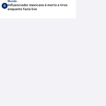
Mundo
Influenciador mexicano é morto a tiros
6
enquanto fazia live