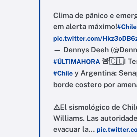
Clima de pânico e emerg
em alerta máximo!
#Chile
pic.twitter.com/Hkz3oDB6
— Dennys Deeh (@Den
🚨🇨🇱I Te
#ÚLTIMAHORA
y Argentina: Senap
#Chile
borde costero por ame
⚠️El sismológico de Chi
Williams. Las autoridade
evacuar la…
pic.twitter