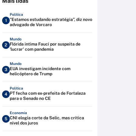
Mais lidas
Política
"Estamos estudando estratégia”, diz novo
1
advogado de Vorcaro
Mundo
Flórida intima Fauci por suspeita de
2
'lucrar' com pandemia
Mundo
EUA investigam incidente com
3
helicóptero de Trump
Política
PT fecha com ex-prefeita de Fortaleza
4
para o Senado no CE
Economia
CNI elogia corte da Selic, mas critica
5
nível dos juros