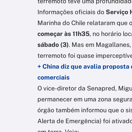
terremoto teve uma profundidade
Informações oficiais do
Serviço 
Marinha do Chile relataram que 
começar às 11h35
, no horário lo
sábado (3)
. Mas em Magallanes, 
terremoto foi quase imperceptíve
+ China diz que avalia proposta
comerciais
O vice-diretor da Senapred, Migu
permanecer em uma zona segura e 
órgão também informou que o s
Alerta de Emergência) foi ativad
em terra. Veja: