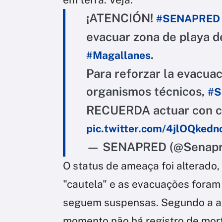
¡ATENCIÓN!
#SENAPRED
evacuar zona de playa de
.
#Magallanes
Para reforzar la evacuac
organismos técnicos,
#S
RECUERDA actuar con ca
pic.twitter.com/4jlOQkedn
— SENAPRED (@Senap
O status de ameaça foi alterado,
"cautela" e as evacuações foram
seguem suspensas. Segundo a ag
momento não há registro de mort