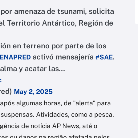
por amenaza de tsunami, solicita
l Territorio Antártico, Región de
ión en terreno por parte de los
activó mensajería
.
ENAPRED
#SAE
lma y acatar las…
c
red)
May 2, 2025
 após algumas horas, de "alerta" para
 suspensas. Atividades, como a pesca,
ência de notícia AP News, até o
es ou danos na região afetada pelos