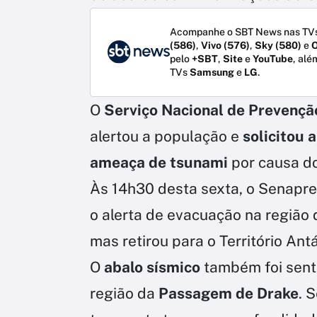
Acompanhe o SBT News nas TVs
(586)
,
Vivo (576)
,
Sky (580)
e
O
pelo
+SBT
,
Site
e
YouTube
, alé
TVs
Samsung
e
LG
.
O
Serviço Nacional de Prevençã
alertou a população e
solicitou 
ameaça de tsunami
por causa do
Às 14h30 desta sexta, o Senapre
o alerta de evacuação na região 
mas retirou para o Território Antá
O
abalo sísmico
também foi sent
região da
Passagem de Drake
. 