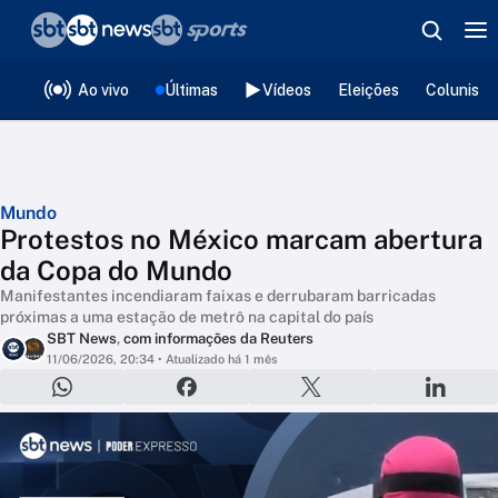
❮
voltar
Editorias
Ao vivo
Últimas
Vídeos
Eleições
Colunista
Mundo
Protestos no México marcam abertura
da Copa do Mundo
Manifestantes incendiaram faixas e derrubaram barricadas
próximas a uma estação de metrô na capital do país
SBT News
,
com informações da Reuters
11/06/2026, 20:34
• Atualizado há 1 mês