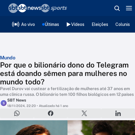
❮
voltar
Editorias
Ao vivo
Últimas
Vídeos
Eleições
Colunista
Mundo
Por que o bilionário dono do Telegram
está doando sêmen para mulheres no
mundo todo?
Pavel Durov vai custear a fertilização de mulheres até 37 anos em
uma clínica russa. O bilionário tem 100 filhos biológicos em 12 países
SBT News
S
18/11/2024, 22:20
• Atualizado há 1 ano