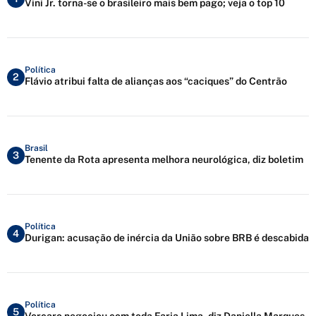
Vini Jr. torna-se o brasileiro mais bem pago; veja o top 10
Política
2
Flávio atribui falta de alianças aos “caciques” do Centrão
Brasil
3
Tenente da Rota apresenta melhora neurológica, diz boletim
Política
4
Durigan: acusação de inércia da União sobre BRB é descabida
Política
5
Vorcaro negociou com toda Faria Lima, diz Daniella Marques