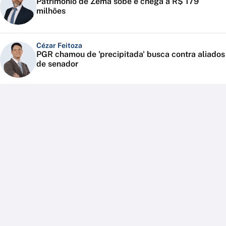
Patrimônio de Zema sobe e chega a R$ 179
milhões
Cézar Feitoza
PGR chamou de 'precipitada' busca contra aliados
de senador