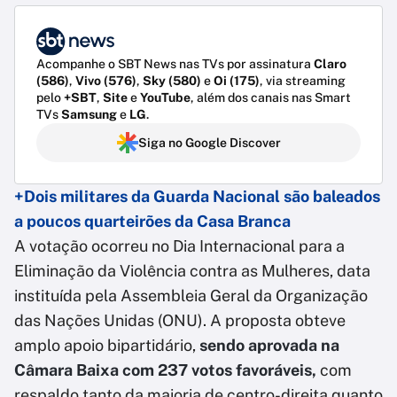
Acompanhe o SBT News nas TVs por assinatura
Claro
(586)
,
Vivo (576)
,
Sky (580)
e
Oi (175)
, via streaming
pelo
+SBT
,
Site
e
YouTube
, além dos canais nas Smart
TVs
Samsung
e
LG
.
Siga no Google Discover
+Dois militares da Guarda Nacional são baleados
a poucos quarteirões da Casa Branca
A votação ocorreu no Dia Internacional para a
Eliminação da Violência contra as Mulheres, data
instituída pela Assembleia Geral da Organização
das Nações Unidas (ONU). A proposta obteve
amplo apoio bipartidário,
sendo aprovada na
Câmara Baixa com 237 votos favoráveis,
com
respaldo tanto da maioria de centro-direita quanto