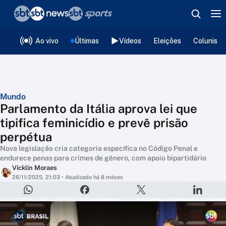
❮
voltar
Editorias
Ao vivo
Últimas
Vídeos
Eleições
Colunista
Mundo
Parlamento da Itália aprova lei que
tipifica feminicídio e prevê prisão
perpétua
Nova legislação cria categoria específica no Código Penal e
endurece penas para crimes de gênero, com apoio bipartidário
Vicklin Moraes
26/11/2025, 21:03
• Atualizado há 8 mêses