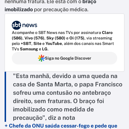
nenhuma fratura. Ele está com o
braço
imobilizado
por precaução médica.
Acompanhe o SBT News nas TVs por assinatura
Claro
(586)
,
Vivo (576)
,
Sky (580)
e
Oi (175)
, via streaming
pelo
+SBT
,
Site
e
YouTube
, além dos canais nas Smart
TVs
Samsung
e
LG
.
Siga no Google Discover
"Esta manhã, devido a uma queda na
casa de Santa Marta, o papa Francisco
sofreu uma contusão no antebraço
direito, sem fraturas. O braço foi
imobilizado como medida de
precaução", diz a nota
+ Chefe da ONU saúda cessar-fogo e pede que