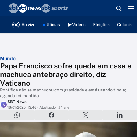
❮
voltar
Editorias
Ao vivo
Últimas
Vídeos
Eleições
Colunista
Mundo
Papa Francisco sofre queda em casa e
machuca antebraço direito, diz
Vaticano
Pontífice não se machucou com gravidade e está usando tipoia;
agenda foi mantida
SBT News
S
16/01/2025, 13:46
• Atualizado há 1 ano