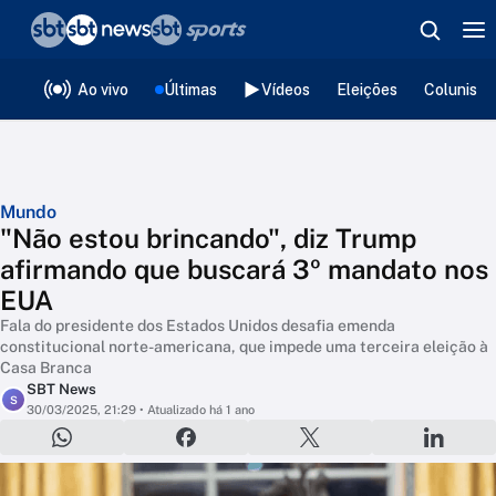
❮
voltar
Editorias
Ao vivo
Últimas
Vídeos
Eleições
Colunista
Mundo
"Não estou brincando", diz Trump
afirmando que buscará 3º mandato nos
EUA
Fala do presidente dos Estados Unidos desafia emenda
constitucional norte-americana, que impede uma terceira eleição à
Casa Branca
SBT News
S
30/03/2025, 21:29
• Atualizado há 1 ano