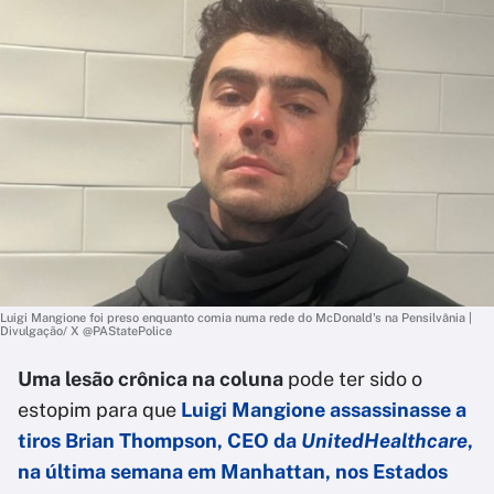
Luigi Mangione foi preso enquanto comia numa rede do McDonald's na Pensilvânia |
Divulgação/ X @PAStatePolice
Uma lesão crônica na coluna
pode ter sido o
estopim para que
Luigi Mangione
assassinasse a
tiros Brian Thompson, CEO da
UnitedHealthcare
,
na última semana em Manhattan, nos Estados