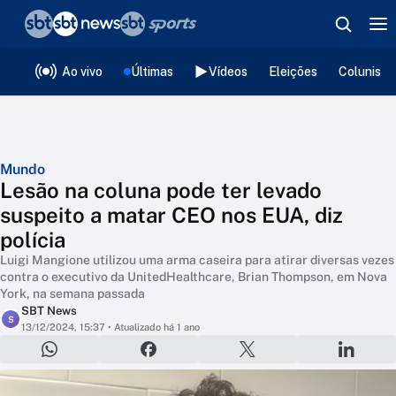
❮
voltar
Editorias
Ao vivo
Últimas
Vídeos
Eleições
Colunista
Mundo
Lesão na coluna pode ter levado
suspeito a matar CEO nos EUA, diz
polícia
Luigi Mangione utilizou uma arma caseira para atirar diversas vezes
contra o executivo da UnitedHealthcare, Brian Thompson, em Nova
York, na semana passada
SBT News
S
13/12/2024, 15:37
• Atualizado há 1 ano