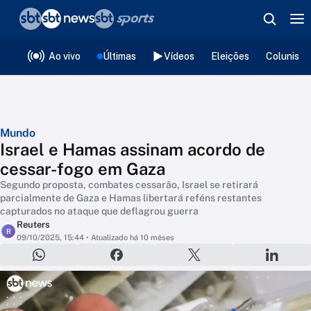
❮
voltar
Editorias
Ao vivo
Últimas
Vídeos
Eleições
Colunista
Mundo
Israel e Hamas assinam acordo de
cessar-fogo em Gaza
Segundo proposta, combates cessarão, Israel se retirará
parcialmente de Gaza e Hamas libertará reféns restantes
capturados no ataque que deflagrou guerra
Reuters
R
09/10/2025, 15:44
• Atualizado há 10 mêses