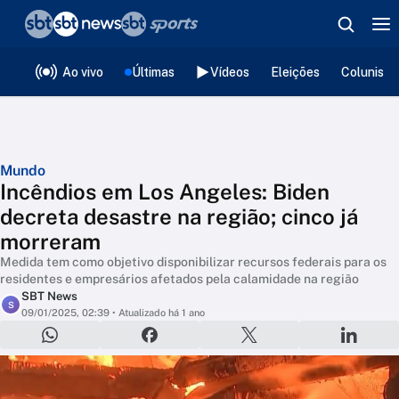
❮
voltar
Editorias
Ao vivo
Últimas
Vídeos
Eleições
Colunista
Mundo
Incêndios em Los Angeles: Biden
decreta desastre na região; cinco já
morreram
Medida tem como objetivo disponibilizar recursos federais para os
residentes e empresários afetados pela calamidade na região
SBT News
S
09/01/2025, 02:39
• Atualizado há 1 ano