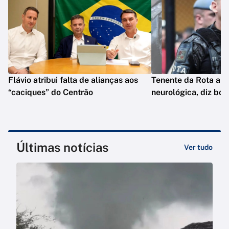
Flávio atribui falta de alianças aos
Tenente da Rota ap
“caciques” do Centrão
neurológica, diz bol
Últimas notícias
Ver tudo