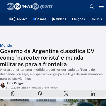
❮
voltar
Editorias
Ao vivo
Últimas
Vídeos
Eleições
Colunista
Mundo
Governo da Argentina classifica CV
como 'narcoterrorista' e manda
militares para a fronteira
Alerta constitui uma 'medida protetiva' derivada da 'teoria do
desbande', ou seja, a dispersão do grupo e a fuga de seus membros
para países vizinhos
Sofia Pilagallo
31/10/2025, 21:52
• Atualizado há 9 mêses