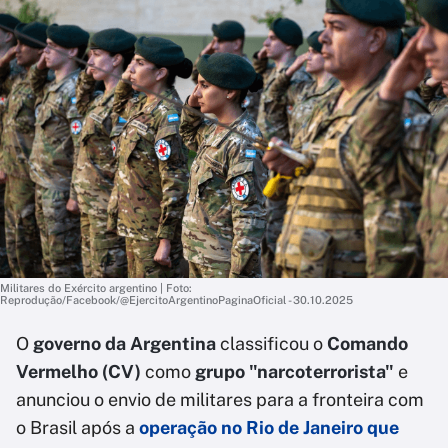
Militares do Exército argentino | Foto:
Reprodução/Facebook/@EjercitoArgentinoPaginaOficial - 30.10.2025
O
governo da Argentina
classificou o
Comando
Vermelho (CV)
como
grupo "narcoterrorista"
e
anunciou o envio de militares para a fronteira com
o Brasil após a
operação no Rio de Janeiro que