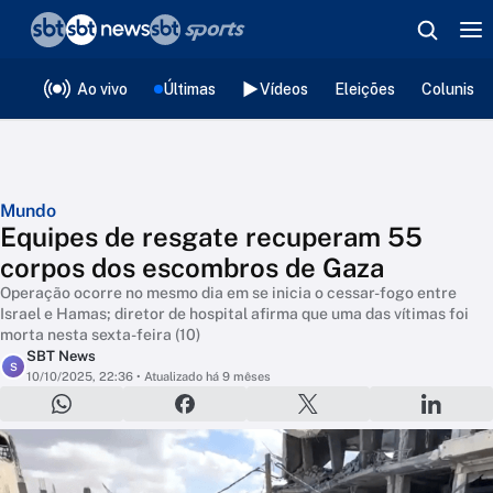
❮
voltar
Editorias
Ao vivo
Últimas
Vídeos
Eleições
Colunista
Mundo
Equipes de resgate recuperam 55
corpos dos escombros de Gaza
Operação ocorre no mesmo dia em se inicia o cessar-fogo entre
Israel e Hamas; diretor de hospital afirma que uma das vítimas foi
morta nesta sexta-feira (10)
SBT News
S
10/10/2025, 22:36
• Atualizado há 9 mêses