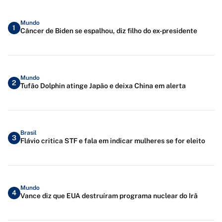
Mundo
1
Câncer de Biden se espalhou, diz filho do ex-presidente
Mundo
2
Tufão Dolphin atinge Japão e deixa China em alerta
Brasil
3
Flávio critica STF e fala em indicar mulheres se for eleito
Mundo
4
Vance diz que EUA destruíram programa nuclear do Irã