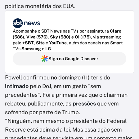
política monetária dos EUA.
Acompanhe o SBT News nas TVs por assinatura
Claro
(586)
,
Vivo (576)
,
Sky (580)
e
Oi (175)
, via streaming
pelo
+SBT
,
Site
e
YouTube
, além dos canais nas Smart
TVs
Samsung
e
LG
.
Siga no Google Discover
Powell confirmou no domingo (11) ter sido
intimado
pelo DoJ, em um gesto "sem
precedentes". Foi a primeira vez que o chairman
rebateu, publicamente, as
pressões
que vem
sofrendo por parte de Trump.
"Ninguém, nem mesmo o presidente do Federal
Reserve está acima da lei. Mas essa ação sem
precedentes deve ser vista em um contexto maior,