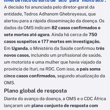
nível de risco do surto de “alto” para “muito alto”
.
A decisão foi anunciada pelo diretor-geral da
entidade, Tedros Adhanom Ghebreyesus, que
alertou para a rápida disseminação da doença. Os
dados da OMS indicam
82 casos confirmados e
sete mortes até agora
. Ainda há cerca de
750
casos suspeitos e 177 mortes em investigação.
Em
Uganda
, o Ministério da Saúde confirmou
três
novos casos,
incluindo um profissional de saúde,
um motorista e uma mulher que havia viajado da
província de Ituri, na RDC. Com isso,
o país soma
cinco casos confirmados,
segundo atualização da
OMS.
Plano global de resposta
Diante do avanço da doença, a OMS e o CDC África
lançaram um
plano conjunto de resposta com