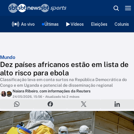
❮
voltar
Editorias
Ao vivo
Últimas
Vídeos
Eleições
Colunista
Mundo
Dez países africanos estão em lista de
alto risco para ebola
Classificação leva em conta surtos na República Democrática do
Congo e em Uganda e potencial de disseminação regional
Naiara Ribeiro
,
com informações da Reuters
24/05/2026, 15:56
• Atualizado há 2 mêses