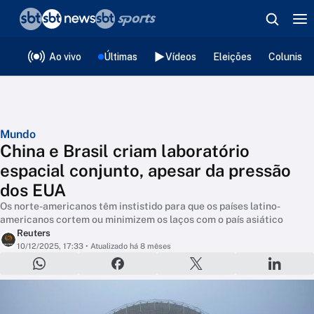
❮
voltar
Editorias
Ao vivo
Últimas
Vídeos
Eleições
Colunista
Mundo
China e Brasil criam laboratório
espacial conjunto, apesar da pressão
dos EUA
Os norte-americanos têm instistido para que os países latino-
americanos cortem ou minimizem os laços com o país asiático
Reuters
10/12/2025, 17:33
• Atualizado há 8 mêses