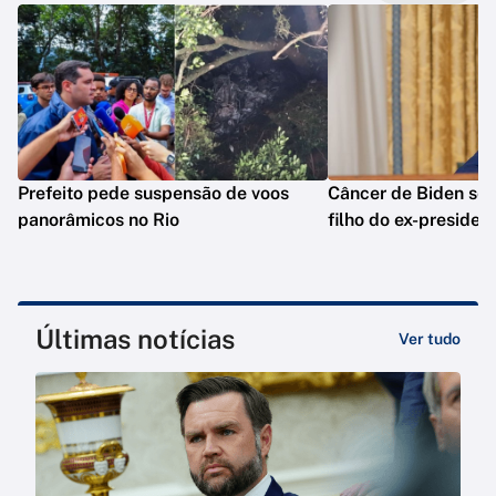
Prefeito pede suspensão de voos
Câncer de Biden se 
panorâmicos no Rio
filho do ex-presiden
Últimas notícias
Ver tudo