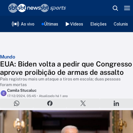
❮
voltar
Editorias
Ao vivo
Últimas
Vídeos
Eleições
Colunista
Mundo
EUA: Biden volta a pedir que Congresso
aprove proibição de armas de assalto
País registrou mais um ataque a tiros em escola; duas pessoas
foram mortas
Camila Stucaluc
C
17/12/2024, 05:45
• Atualizado há 1 ano