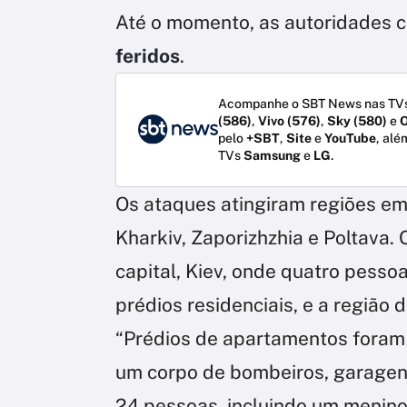
Até o momento, as autoridades 
feridos
.
Acompanhe o SBT News nas TVs
(586)
,
Vivo (576)
,
Sky (580)
e
O
pelo
+SBT
,
Site
e
YouTube
, alé
TVs
Samsung
e
LG
.
Os ataques atingiram regiões em
Kharkiv, Zaporizhzhia e Poltava. 
capital, Kiev, onde quatro pess
prédios residenciais, e a região 
“Prédios de apartamentos foram
um corpo de bombeiros, garagens
24 pessoas, incluindo um menino