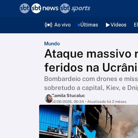
❮
voltar
Editorias
Ao vivo
Últimas
Vídeos
E
Mundo
Ataque massivo r
feridos na Ucrân
Bombardeio com drones e míssei
sobretudo a capital, Kiev, e Dn
Camila Stucaluc
02/06/2026, 06:34
• Atualizado há 2 mêses