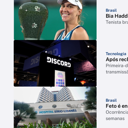
Brasil
Bia Hadd
Tenista br
Tecnologia
Após rec
Primeira-d
transmiss
Brasil
Feto é e
Ocorrência
semanas