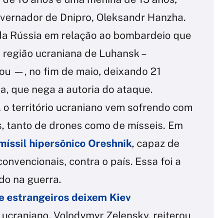
governador de Dnipro, Oleksandr Hanzha.
da Rússia em relação ao bombardeio que
 região ucraniana de Luhansk –
u —, no fim de maio, deixando 21
a, que nega a autoria do ataque.
 o território ucraniano vem sofrendo com
, tanto de drones como de mísseis. Em
míssil hipersônico Oreshnik
, capaz de
onvencionais, contra o país. Essa foi a
ado na guerra.
e estrangeiros deixem Kiev
e ucraniano, Volodymyr Zelensky, reiterou