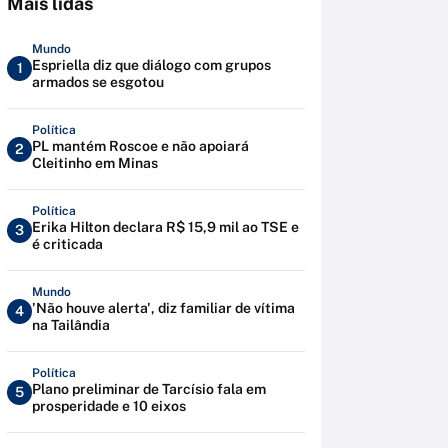
Mais lidas
Mundo
Espriella diz que diálogo com grupos
1
armados se esgotou
Política
PL mantém Roscoe e não apoiará
2
Cleitinho em Minas
Política
Erika Hilton declara R$ 15,9 mil ao TSE e
3
é criticada
Mundo
'Não houve alerta', diz familiar de vítima
4
na Tailândia
Política
Plano preliminar de Tarcísio fala em
5
prosperidade e 10 eixos