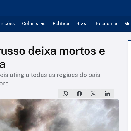
leições
Colunistas
Política
Brasil
Economia
Mu
usso deixa mortos e
ia
s atingiu todas as regiões do país,
ipro