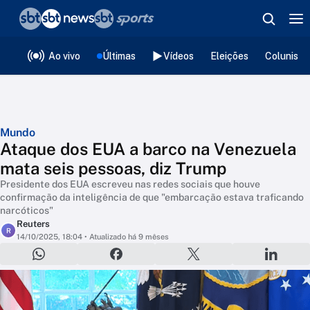
❮
voltar
Editorias
Ao vivo
Últimas
Vídeos
Eleições
Colunista
Mundo
Ataque dos EUA a barco na Venezuela
mata seis pessoas, diz Trump
Presidente dos EUA escreveu nas redes sociais que houve
confirmação da inteligência de que "embarcação estava traficando
narcóticos"
Reuters
R
14/10/2025, 18:04
• Atualizado há 9 mêses